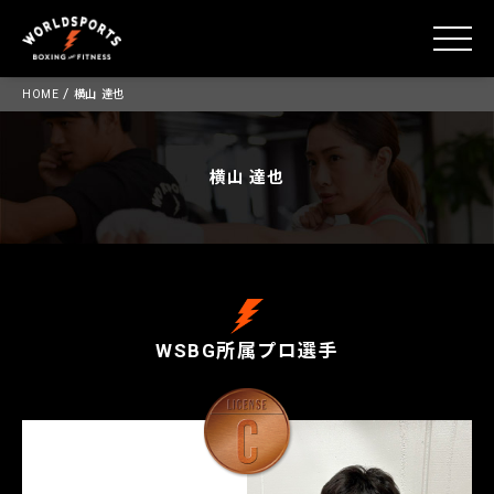
toggle
Skip
/
HOME
横山 達也
to
content
横山 達也
WSBG所属プロ選手