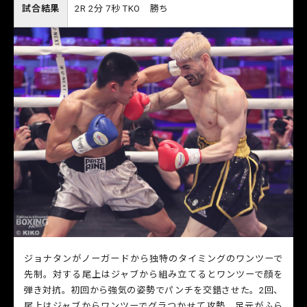
試合結果
2R 2分 7秒 TKO 勝ち
ジョナタンがノーガードから独特のタイミングのワンツーで
先制。対する尾上はジャブから組み立てるとワンツーで顔を
弾き対抗。初回から強気の姿勢でパンチを交錯させた。2回、
尾上はジャブからワンツーでグラつかせて攻勢。足元がふら