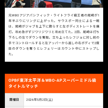
元WBOアジアパシフィック・ライトフライ級王者の尾崎が1
年半ぶりにリングに上がった。サウスポー同士による一戦
は、尾崎がジャブを上下に散らすと左ボディストレートを痛
打。攻め急がずジワリジワリと攻め立てた。2回、尾崎は打ち
下ろしの左でダウンを奪取。立ち上ったレフジョに対し前の
手でコントロールすると左アッパーから返しの右ボディで2度
目のダウンを奪うとレフェリーはカウント中にストップし
た。
OPBF東洋太平洋＆WBO-APスーパーミドル級
タイトルマッチ
開催日
2026年5月2日(土)