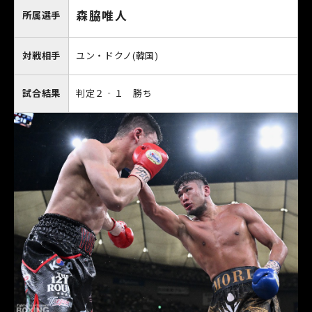
森脇唯人
所属選手
対戦相手
ユン・ドクノ(韓国)
試合結果
判定２‐１ 勝ち