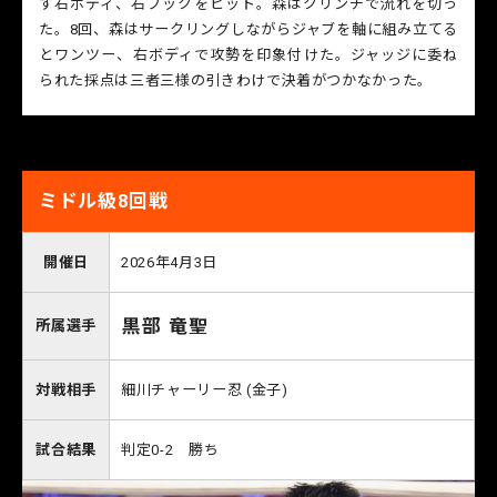
ず右ボディ、右フックをヒット。森はクリンチで流れを切っ
た。8回、森はサークリングしながらジャブを軸に組み立てる
とワンツー、右ボディで攻勢を印象付けた。ジャッジに委ね
られた採点は三者三様の引きわけで決着がつかなかった。
ミドル級8回戦
開催日
2026年4月3日
黒部 竜聖
所属選手
対戦相手
細川チャーリー忍 (金子)
試合結果
判定0-2 勝ち