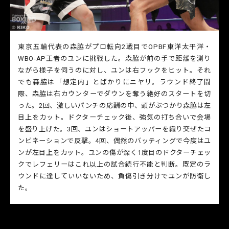
東京五輪代表の森脇がプロ転向2戦目でOPBF東洋太平洋・
WBO-AP王者のユンに挑戦した。森脇が前の手で距離を測り
ながら様子を伺うのに対し、ユンは右フックをヒット。それ
でも森脇は「想定内」とばかりにニヤリ。ラウンド終了間
際、森脇は右カウンターでダウンを奪う絶好のスタートを切
った。2回、激しいパンチの応酬の中、頭がぶつかり森脇は左
目上をカット。ドクターチェック後、強気の打ち合いで会場
を盛り上げた。3回、ユンはショートアッパーを織り交ぜたコ
ンビネーションで反撃。4回、偶然のバッティングで今度はユ
ンが左目上をカット。ユンの傷が深く1度目のドクターチェッ
クでレフェリーはこれ以上の試合続行不能と判断。既定のラ
ウンドに達していいないため、負傷引き分けでユンが防衛し
た。