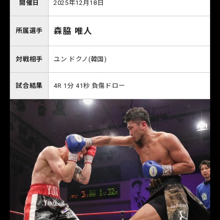
開催日
2025年12月18日
森脇 唯人
所属選手
対戦相手
ユン ドクノ(韓国)
試合結果
4R 1分 41秒 負傷ドロー