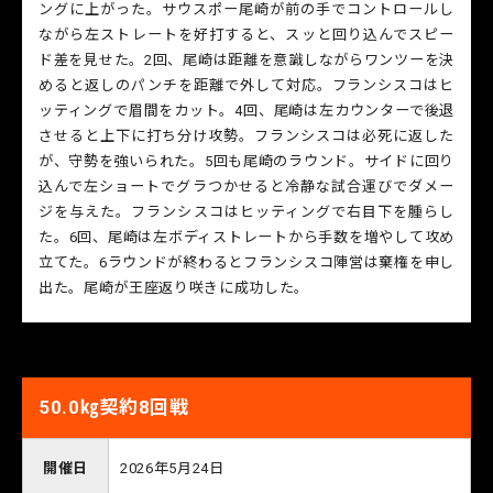
ングに上がった。サウスポー尾崎が前の手でコントロールし
ながら左ストレートを好打すると、スッと回り込んでスピー
ド差を見せた。2回、尾崎は距離を意識しながらワンツーを決
めると返しのパンチを距離で外して対応。フランシスコはヒ
ッティングで眉間をカット。4回、尾崎は左カウンターで後退
させると上下に打ち分け攻勢。フランシスコは必死に返した
が、守勢を強いられた。5回も尾崎のラウンド。サイドに回り
込んで左ショートでグラつかせると冷静な試合運びでダメー
ジを与えた。フランシスコはヒッティングで右目下を腫らし
た。6回、尾崎は左ボディストレートから手数を増やして攻め
立てた。6ラウンドが終わるとフランシスコ陣営は棄権を申し
出た。尾崎が王座返り咲きに成功した。
50.0㎏契約8回戦
開催日
2026年5月24日