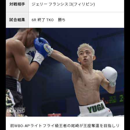
対戦相手
ジェリー フランシスコ(フィリピン)
試合結果
6R 終了 TKO 勝ち
前WBO-APライトフライ級王者の尾崎が王座奪還を目指しリ