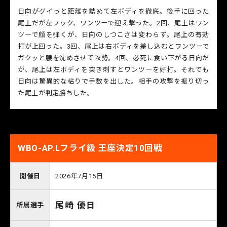
日向がグイっと距離を詰めて左ボディを徹底。後手に回った
尾上だが左フック、ワンツーで迎え撃った。2回、尾上はワン
ツーで顔を弾くが、日向のしつこさは変わらず。尾上の有効
打が上回った。3回、尾上は右ボディを差し込むとワンツーで
ガクッと腰を沈めさせて攻勢。4回、必死に食い下がる日向だ
が、尾上は左ボディを突き刺すとワンツーを好打。それでも
日向は驚異的な粘りで手数を出した。相手の攻撃を振り切っ
た尾上が判定勝ちした。
WBO-AP.Lフライ級 王座決定10回戦
開催日
2026年7月15日
尾崎 優日
所属選手