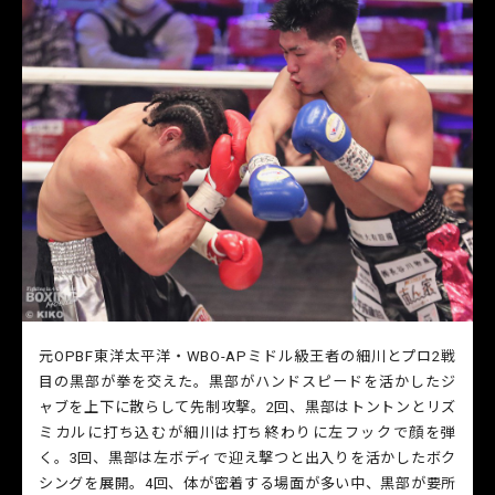
元OPBF東洋太平洋・WBO-APミドル級王者の細川とプロ2戦
目の黒部が拳を交えた。黒部がハンドスピードを活かしたジ
ャブを上下に散らして先制攻撃。2回、黒部はトントンとリズ
ミカルに打ち込むが細川は打ち終わりに左フックで顔を弾
く。3回、黒部は左ボディで迎え撃つと出入りを活かしたボク
シングを展開。4回、体が密着する場面が多い中、黒部が要所