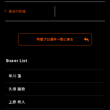
投
稿
過去の投稿
ナ
ビ
ゲ
ー
シ
ョ
所属プロ選手一覧に戻る
ン
Boxer List
早川 蓮
久保 龍助
上原 柊人