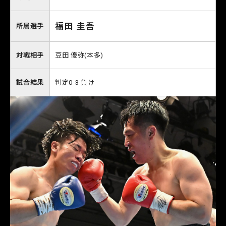
福田 圭吾
所属選手
対戦相手
豆田 優弥(本多)
試合結果
判定0-3 負け