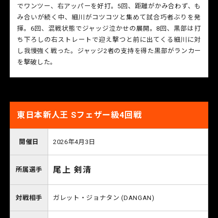
でワンツー、右アッパーを好打。5回、距離がかみ合わず、も
み合いが続く中、細川がコツコツと集めて試合巧者ぶりを発
揮。6回、混戦状態でジャッジ泣かせの展開。8回、黒部は打
ち下ろしの右ストレートで迎え撃つと前に出てくる細川に対
し我慢強く戦った。ジャッジ2者の支持を得た黒部がランカー
を撃破した。
東日本新人王 Sフェザー級4回戦
開催日
2026年4月3日
尾上 剣清
所属選手
対戦相手
ガレット・ジョナタン (DANGAN)