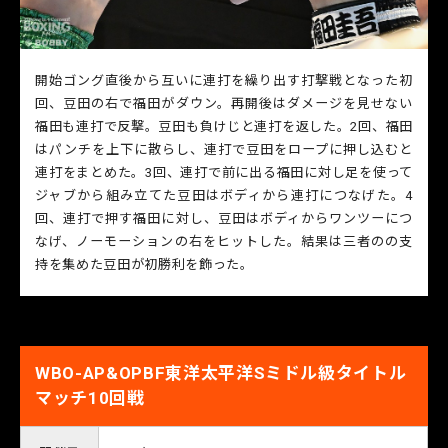
開始ゴング直後から互いに連打を繰り出す打撃戦となった初
回、豆田の右で福田がダウン。再開後はダメージを見せない
福田も連打で反撃。豆田も負けじと連打を返した。2回、福田
はパンチを上下に散らし、連打で豆田をロープに押し込むと
連打をまとめた。3回、連打で前に出る福田に対し足を使って
ジャブから組み立てた豆田はボディから連打につなげた。4
回、連打で押す福田に対し、豆田はボディからワンツーにつ
なげ、ノーモーションの右をヒットした。結果は三者のの支
持を集めた豆田が初勝利を飾った。
WBO-AP&OPBF東洋太平洋Sミドル級タイトル
マッチ10回戦