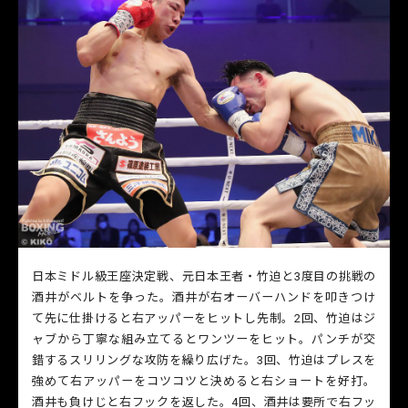
日本ミドル級王座決定戦、元日本王者・竹迫と3度目の挑戦の
酒井がベルトを争った。酒井が右オーバーハンドを叩きつけ
て先に仕掛けると右アッパーをヒットし先制。2回、竹迫はジ
ャブから丁寧な組み立てるとワンツーをヒット。パンチが交
錯するスリリングな攻防を繰り広げた。3回、竹迫はプレスを
強めて右アッパーをコツコツと決めると右ショートを好打。
酒井も負けじと右フックを返した。4回、酒井は要所で右フッ