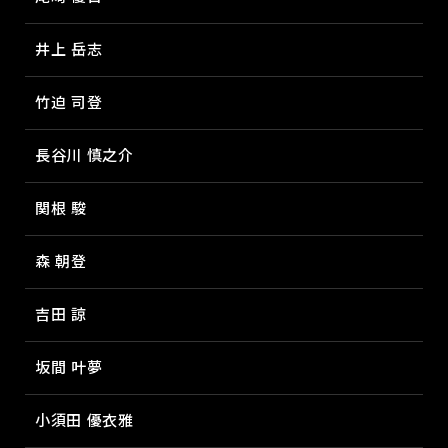
井上 岳志
竹迫 司登
長谷川 慎之介
関根 駿
森 朝登
吉田 諒
坂間 叶夢
小須田 優衣雅