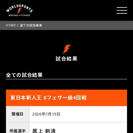
toggle
Skip
/
HOME
全ての試合結果
to
content
試合結果
全ての試合結果
東日本新人王 Sフェザー級4回戦
開催日
2026年7月15日
尾上 剣清
所属選手