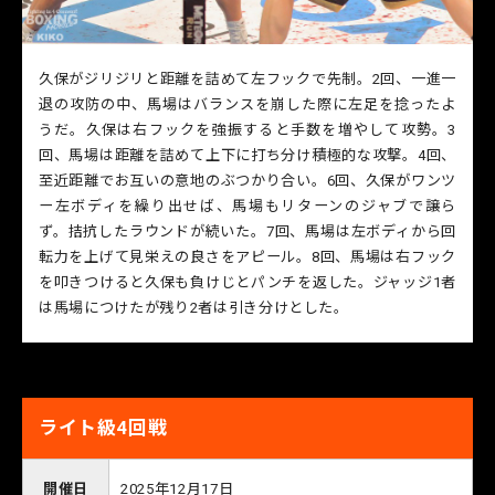
久保がジリジリと距離を詰めて左フックで先制。2回、一進一
退の攻防の中、馬場はバランスを崩した際に左足を捻ったよ
うだ。久保は右フックを強振すると手数を増やして攻勢。3
回、馬場は距離を詰めて上下に打ち分け積極的な攻撃。4回、
至近距離でお互いの意地のぶつかり合い。6回、久保がワンツ
ー左ボディを繰り出せば、馬場もリターンのジャブで譲ら
ず。拮抗したラウンドが続いた。7回、馬場は左ボディから回
転力を上げて見栄えの良さをアピール。8回、馬場は右フック
を叩きつけると久保も負けじとパンチを返した。ジャッジ1者
は馬場につけたが残り2者は引き分けとした。
ライト級4回戦
開催日
2025年12月17日