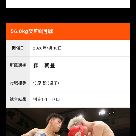
56.0kg契約8回戦
開催日
2026年4月10日
森 朝登
所属選手
対戦相手
竹原 毅 (協栄)
試合結果
判定1-1 ドロー