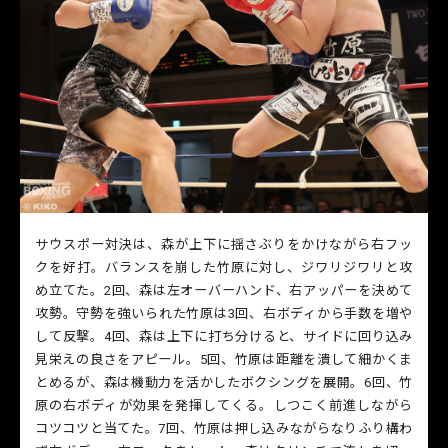
サウスポー対決は、森が上下に揺さぶりをかけながら右フッ
クを好打。バランスを崩した竹原に対し、ジワリジワリと攻
め立てた。2回、森は左オーバーハンド、右アッパーを決めて
攻勢。守勢を強いられた竹原は3回、右ボディから手数を増や
して反撃。4回、森は上下に打ち分けると、サイドに回り込み
見栄えの良さをアピール。5回、竹原は距離を潰して細かくま
とめるが、森は機動力を活かしたボクシングを展開。6回、竹
原の右ボディが効果を発揮してくる。しつこく前進しながら
コツコツと当てた。7回、竹原は押し込みながらなりふり構わ