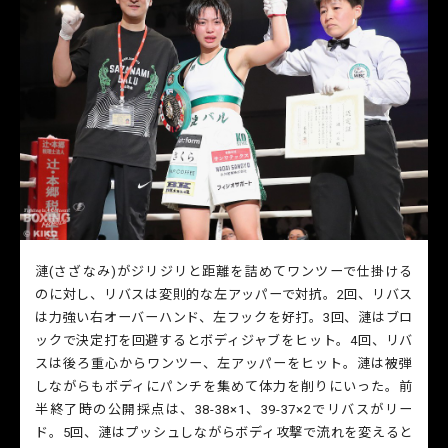
漣(さざなみ)がジリジリと距離を詰めてワンツーで仕掛ける
のに対し、リバスは変則的な左アッパーで対抗。2回、リバス
は力強い右オーバーハンド、左フックを好打。3回、漣はブロ
ックで決定打を回避するとボディジャブをヒット。4回、リバ
スは後ろ重心からワンツー、左アッパーをヒット。漣は被弾
しながらもボディにパンチを集めて体力を削りにいった。前
半終了時の公開採点は、38-38×1、39-37×2でリバスがリー
ド。5回、漣はプッシュしながらボディ攻撃で流れを変えると