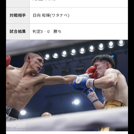
対戦相手
日向 和輝(ワタナベ)
試合結果
判定3‐0 勝ち