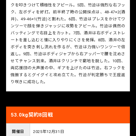
クを叩きつけて積極性をアピール。5回、竹迫は強烈な右フッ
ク、左ボディを好打。前半終了時の公開採点は、48-47×2(酒
井)、49-46×1(竹迫)と割れた。6回、竹迫はプレスをかけてワ
ンツーで顔を弾きジャッジに攻勢をアピール。竹迫は偶然の
バッティングで右目上をカット。7回、酒井は右ボディストレ
ートを差し込むと懐に入りやりにくさを発揮。8回、酒井の左
ボディを突き刺し流れを作るが、竹迫は力強いワンツーで倍
返し。9回、竹迫はボディジャブから右アッパーで腰を沈めさ
せてチャンス到来。酒井はクリンチで窮地を脱した。10回、
両応援団の大声援の中、ギアを上げたのは竹迫。右フックを
強振するとグイグイと攻め立てた。竹迫が判定勝ちで王座返
り咲きに成功した。
53.0kg契約8回戦
開催日
2025年12月31日