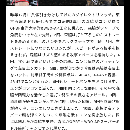
昨年12月に負傷引き分けして以来のダイレクトリマッチ。東
京五輪ミドル級代表でプロ転向3戦目の森脇がユンが持つ
OPBF東洋太平洋&WBO-AP王座に挑んだ。森脇がシャープで
角度をつけた左で先制。2回、森脇は打ち下ろしの右ストレー
トを決めると返しのパンチをバックステップで回避。3回、右
ストレートにつなげたいユンだが、スピードがある相手を捉
えきれず。森脇はリズム感のある攻撃でペースを維持した。4
回、接近戦で細かいパンチの応酬。ユンは偶然のバッティン
グで左目上をカット。5回、頭がぶつかり今度は森脇は右目上
をカット。前半終了時の公開採点は、48-47、49-46で森脇、
48-47でユンと割れた。6回もショートパンチをぶつける中、
ユンがコツコツと当てた。7回も同じような展開。その中で森
脇が回転力を活かした連打で見栄えの良さをアピール。8回、
消耗戦が続きユンがわずかに押し切った印象。9回も膠着状態
が続く中、ユンのしつこさが上回った。10回、森脇は右アッ
パーで顔を弾くとしつこく距離を潰すユンを突き放した。採
点は割れたが森脇を支持。森脇がOPBF・WBO-APスーパーミ
ドル級新チャンピオンに輝いた。