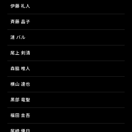
伊藤 礼人
斉藤 晶子
漣 バル
尾上 剣清
森脇 唯人
横山 達也
黒部 竜聖
福田 圭吾
尾崎 優日