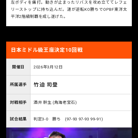
左ボディを痛打。動きが止まったリバスを攻め立ててレフェ
リーストップに持ち込んだ。漣が逆転KO勝ちでOPBF東洋太
平洋2階級制覇を成し遂げた。
日本ミドル級王座決定10回戦
開催日
2026年3月12日
竹迫 司登
所属選手
対戦相手
酒井 幹生 (角海老宝石)
試合結果
判定3-0 勝ち (97-93 97-93 99-91)