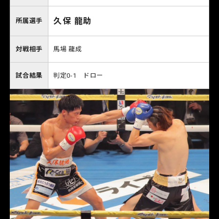
久保 龍助
所属選手
対戦相手
馬場 龍成
試合結果
判定0-1 ドロー