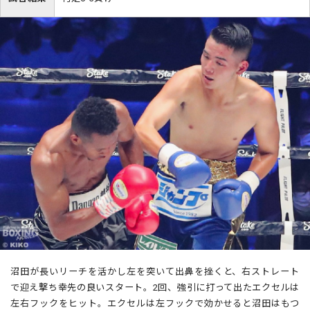
沼田が長いリーチを活かし左を突いて出鼻を挫くと、右ストレート
で迎え撃ち幸先の良いスタート。2回、強引に打って出たエクセルは
左右フックをヒット。エクセルは左フックで効かせると沼田はもつ