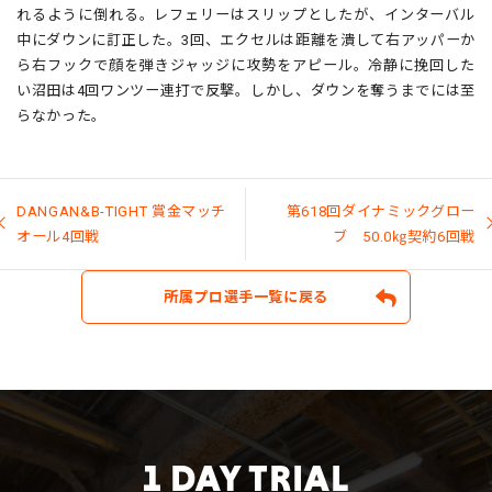
れるように倒れる。レフェリーはスリップとしたが、インターバル
中にダウンに訂正した。3回、エクセルは距離を潰して右アッパーか
ら右フックで顔を弾きジャッジに攻勢をアピール。冷静に挽回した
い沼田は4回ワンツー連打で反撃。しかし、ダウンを奪うまでには至
らなかった。
投
稿
DANGAN&B-TIGHT 賞金マッチ
第618回ダイナミックグロー
ナ
オール4回戦
ブ 50.0㎏契約6回戦
ビ
ゲ
ー
所属プロ選手一覧に戻る
シ
ョ
ン
1 DAY TRIAL