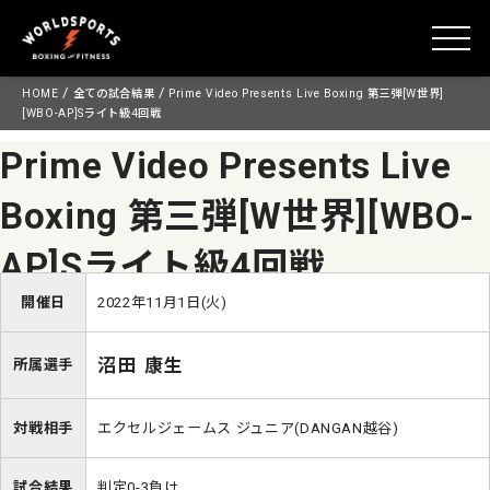
toggle
Skip
/
/
HOME
全ての試合結果
Prime Video Presents Live Boxing 第三弾[W世界]
to
[WBO-AP]Sライト級4回戦
content
Prime Video Presents Live
Boxing 第三弾[W世界][WBO-
AP]Sライト級4回戦
開催日
2022年11月1日(火)
沼田 康生
所属選手
対戦相手
エクセルジェームス ジュニア(DANGAN越谷)
試合結果
判定0-3負け