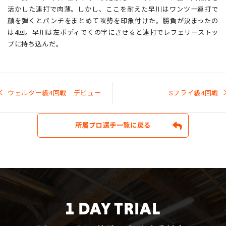
活かした連打で肉薄。しかし、ここを耐えた早川はワンツー連打で
顔を弾くとパンチをまとめて攻勢を印象付けた。勝負が決まったの
は4回。早川は左ボディでくの字にさせると連打でレフェリーストッ
プに持ち込んだ。
投
稿
ウェルター級4回戦 デビュー
Sフライ級4回戦
ナ
ビ
ゲ
ー
所属プロ選手一覧に戻る
シ
ョ
ン
1 DAY TRIAL