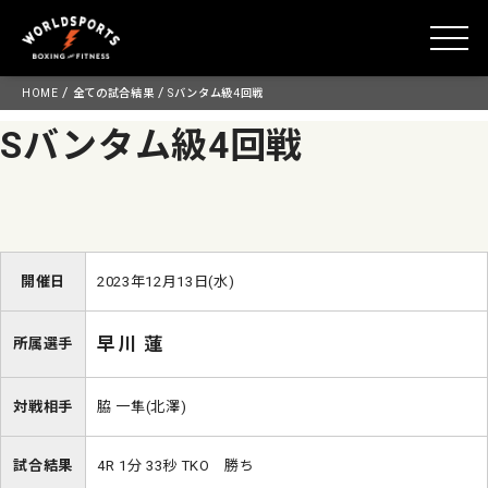
toggle
Skip
/
/
HOME
全ての試合結果
Sバンタム級4回戦
to
Sバンタム級4回戦
content
開催日
2023年12月13日(水)
早川 蓮
所属選手
対戦相手
脇 一隼(北澤)
試合結果
4R 1分 33秒 TKO 勝ち