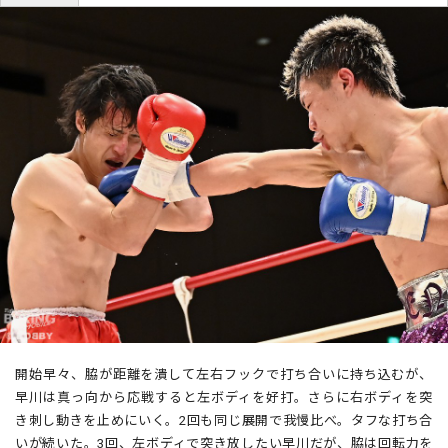
開始早々、脇が距離を潰して左右フックで打ち合いに持ち込むが、
早川は真っ向から応戦すると左ボディを好打。さらに右ボディを突
き刺し動きを止めにいく。2回も同じ展開で我慢比べ。タフな打ち合
いが続いた。3回、左ボディで突き放したい早川だが、脇は回転力を