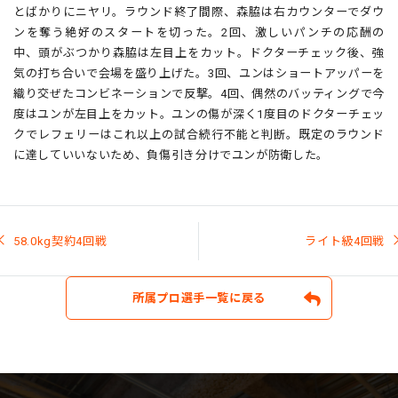
とばかりにニヤリ。ラウンド終了間際、森脇は右カウンターでダウ
ンを奪う絶好のスタートを切った。2回、激しいパンチの応酬の
中、頭がぶつかり森脇は左目上をカット。ドクターチェック後、強
気の打ち合いで会場を盛り上げた。3回、ユンはショートアッパーを
織り交ぜたコンビネーションで反撃。4回、偶然のバッティングで今
度はユンが左目上をカット。ユンの傷が深く1度目のドクターチェッ
クでレフェリーはこれ以上の試合続行不能と判断。既定のラウンド
に達していいないため、負傷引き分けでユンが防衛した。
投
稿
58.0kg契約4回戦
ライト級4回戦
ナ
ビ
ゲ
ー
所属プロ選手一覧に戻る
シ
ョ
ン