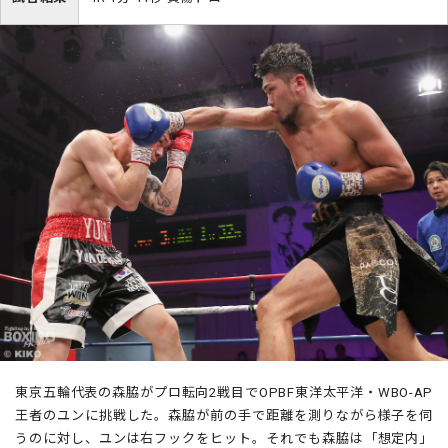
東京五輪代表の森脇がプロ転向2戦目でOPBF東洋太平洋・WBO-AP
王者のユンに挑戦した。森脇が前の手で距離を測りながら様子を伺
うのに対し、ユンは右フックをヒット。それでも森脇は「想定内」