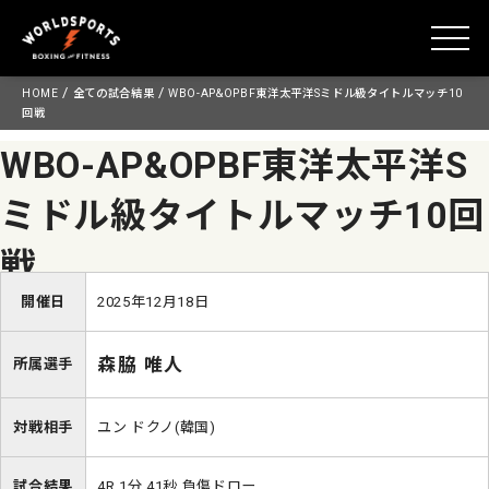
toggle
Skip
/
/
HOME
全ての試合結果
WBO-AP&OPBF東洋太平洋Sミドル級タイトルマッチ10
to
回戦
content
WBO-AP&OPBF東洋太平洋S
ミドル級タイトルマッチ10回
戦
開催日
2025年12月18日
森脇 唯人
所属選手
対戦相手
ユン ドクノ(韓国)
試合結果
4R 1分 41秒 負傷ドロー