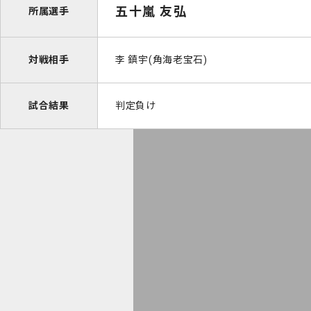
五十嵐 友弘
所属選手
対戦相手
李 鎮宇(角海老宝石)
試合結果
判定負け