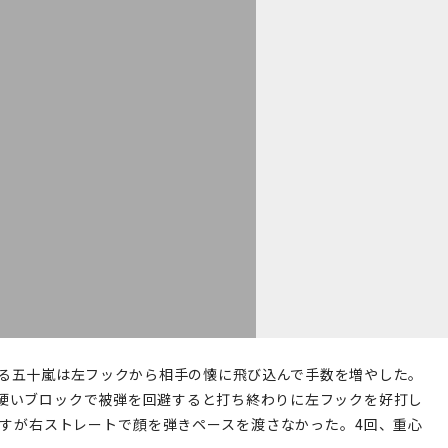
る五十嵐は左フックから相手の懐に飛び込んで手数を増やした。
硬いブロックで被弾を回避すると打ち終わりに左フックを好打し
すが右ストレートで顔を弾きペースを渡さなかった。4回、重心