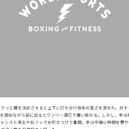
ガクッと腰を沈めさせると上下に打ち分け技術の高さを見せた。対す
ドを固めながら前に出るとワンツー連打で襲い掛かる。しかし、李は
チャンスと見るや右フックを叩きつけて奮闘。李は守備に時間を費や