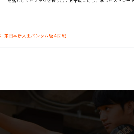
を落として右フックを繰り出す五十嵐に対し、李は右ストレー
投
稿
東日本新人王バンタム級４回戦
ナ
ビ
ゲ
ー
シ
ョ
ン