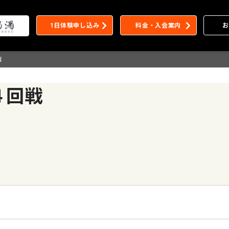
1日体験申し込み
料金・入会案内
お
戦
４回戦