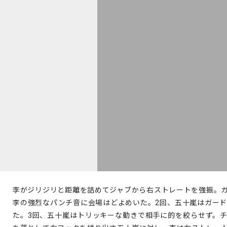
李がジリジリと距離を詰めてジャブから右ストレートを強振。
李の強烈なパンチ音に会場はどよめいた。2回、五十嵐はガー
た。3回、五十嵐はトリッキーな動きで相手に的を絞らせず。