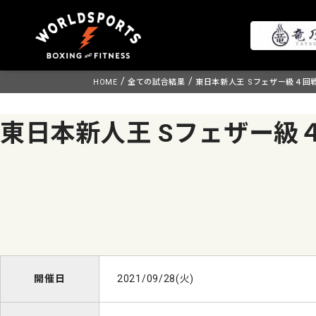
Skip
/
/
HOME
全ての試合結果
東日本新人王 Sフェザー級４回
to
content
東日本新人王 Sフェザー級
開催日
2021/09/28(火)