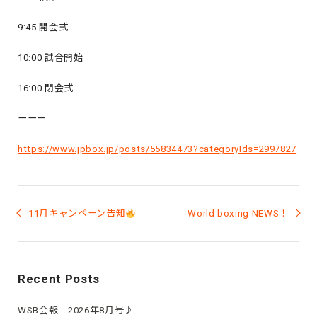
9:45 開会式
10:00 試合開始
16:00 閉会式
ーーー
https://www.jpbox.jp/posts/55834473?categoryIds=2997827
投
稿
11月キャンペーン告知
World boxing NEWS！
ナ
ビ
ゲ
ー
シ
Recent Posts
ョ
ン
WSB会報 2026年8月号♪