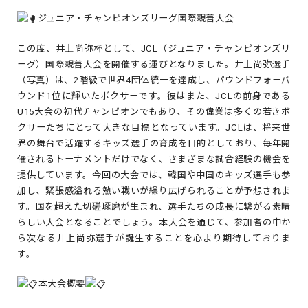
ジュニア・チャンピオンズリーグ国際親善大会
この度、井上尚弥杯として、JCL（ジュニア・チャンピオンズリ
ーグ）国際親善大会を開催する運びとなりました。井上尚弥選手
（写真）は、2階級で世界4団体統一を達成し、パウンドフォーパ
ウンド1位に輝いたボクサーです。彼はまた、JCLの前身である
U15大会の初代チャンピオンでもあり、その偉業は多くの若きボ
クサーたちにとって大きな目標となっています。JCLは、将来世
界の舞台で活躍するキッズ選手の育成を目的としており、毎年開
催されるトーナメントだけでなく、さまざまな試合経験の機会を
提供しています。今回の大会では、韓国や中国のキッズ選手も参
加し、緊張感溢れる熱い戦いが繰り広げられることが予想されま
す。国を超えた切磋琢磨が生まれ、選手たちの成長に繋がる素晴
らしい大会となることでしょう。本大会を通じて、参加者の中か
ら次なる井上尚弥選手が誕生することを心より期待しておりま
す。
本大会概要