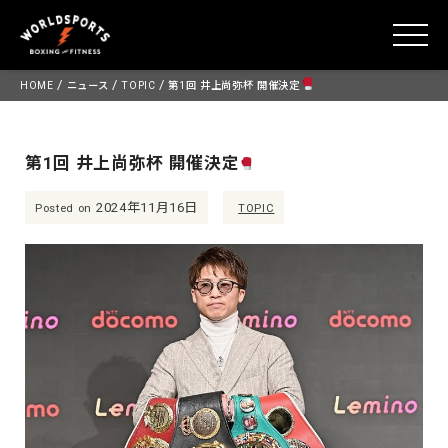
toggle
Skip
/
/
/
HOME
ニュース
TOPIC
第1回 井上尚弥杯 開催決定
to
content
第1回 井上尚弥杯 開催決定
2024年11月16日
Posted on
TOPIC