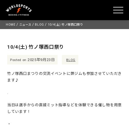
toggle
Skip
/
/
/
HOME
ニュース
BLOG
10/4(土) 竹ノ塚西口祭り
to
content
10/4(土) 竹ノ塚西口祭り
2025年9月23日
Posted on
BLOG
竹ノ塚西口まつりの交流イベントに弊ジムも参加させていただき
ます♪
.
当日は選手からの直接ミット指導などを体験できる催し物を用意
しています！
・