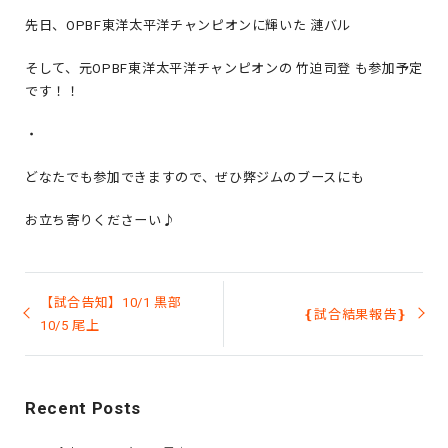
先日、OPBF東洋太平洋チャンピオンに輝いた 漣バル
そして、元OPBF東洋太平洋チャンピオンの 竹迫司登 も参加予定
です！！
・
どなたでも参加できますので、ぜひ弊ジムのブースにも
お立ち寄りくださーい♪
投
稿
【試合告知】10/1 黒部
❴試合結果報告❵
ナ
10/5 尾上
ビ
ゲ
ー
シ
Recent Posts
ョ
ン