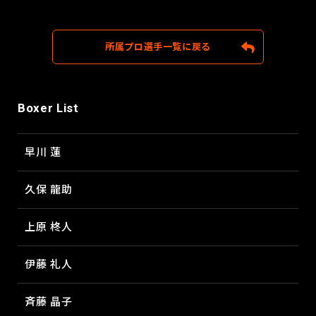
所属プロ選手一覧に戻る
Boxer List
早川 蓮
久保 龍助
上原 柊人
伊藤 礼人
斉藤 晶子