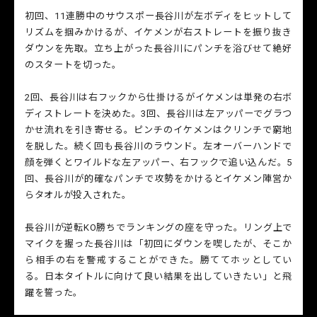
初回、11連勝中のサウスポー長谷川が左ボディをヒットして
リズムを掴みかけるが、イケメンが右ストレートを振り抜き
ダウンを先取。立ち上がった長谷川にパンチを浴びせて絶好
のスタートを切った。
2回、長谷川は右フックから仕掛けるがイケメンは単発の右ボ
ディストレートを決めた。3回、長谷川は左アッパーでグラつ
かせ流れを引き寄せる。ピンチのイケメンはクリンチで窮地
を脱した。続く回も長谷川のラウンド。左オーバーハンドで
顔を弾くとワイルドな左アッパー、右フックで追い込んだ。5
回、長谷川が的確なパンチで攻勢をかけるとイケメン陣営か
らタオルが投入された。
長谷川が逆転KO勝ちでランキングの座を守った。リング上で
マイクを握った長谷川は「初回にダウンを喫したが、そこか
ら相手の右を警戒することができた。勝ててホッとしてい
る。日本タイトルに向けて良い結果を出していきたい」と飛
躍を誓った。