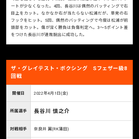
ートが少なくなった。4回、長谷川は偶然のバッティングで右
目上をカット。なかなか右が当たらない松浦だが、単発の右
フックをヒット。5回、偶然のバッティングで今度は松浦が前
頭部をカット。傷が深く勝負は負傷判定へ。3～5ポイント差
をつけた長谷川が連敗脱出に成功した。
ザ・グレイテスト・ボクシング Sフェザー級8
回戦
開催日
2022年4月1日(金)
長谷川 慎之介
所属選手
対戦相手
奈良井 翼(RK蒲田)