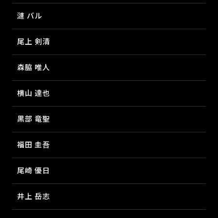
漣 バル
尾上 剣清
森脇 唯人
横山 達也
黒部 竜聖
福田 圭吾
尾崎 優日
井上 岳志