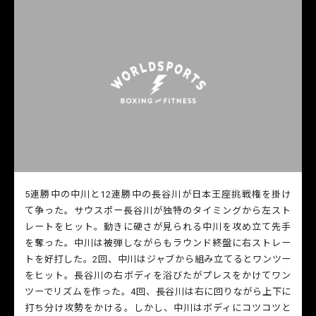
5連勝中の中川と12連勝中の長谷川が日本王座挑戦権を掛け
て争った。サウスポー長谷川が独特のタイミングから左スト
レートをヒット。動きに硬さが見られる中川を攻め立て先手
を奪った。中川は被弾しながらもラウンド終盤に右ストレー
トを好打した。2回、中川はジャブから組み立てるとワンツー
をヒット。長谷川の右ボディを浴びたがプレスをかけてワン
ツーでリズムを作った。4回、長谷川は右に回りながら上下に
打ち分け攻勢をかける。しかし、中川はボディにコツコツと