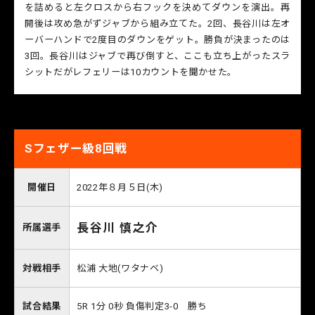
を詰めると左クロスから右フックを決めてダウンを演出。再
開後は攻め急がずジャブから組み立てた。2回、長谷川は左オ
ーバーハンドで2度目のダウンをゲット。勝負が決まったのは
3回。長谷川はジャブで再び倒すと、ここも立ち上がったスラ
シットだがレフェリーは10カウントを聞かせた。
Sフェザー級8回戦
開催日
2022年８月５日(木)
長谷川 慎之介
所属選手
対戦相手
松浦 大地(ワタナベ)
試合結果
5R 1分 0秒 負傷判定3-0 勝ち