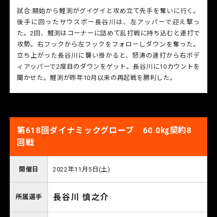
試合:開始から鯉渕がグイグイと攻め立て先手を奪いに行く。
後手に回ったサウスポー長谷川は、左アッパーで迎え撃っ
た。2回、鯉渕はコーナーに詰めて乱打戦に持ち込むと連打で
攻勢。右フックから左フックをフォローしダウンを奪った。
立ち上がった長谷川に襲い掛かると、怒涛の連打から右ボデ
ィアッパーで2度目のダウンをゲット。長谷川に10カウントを
聞かせた。鯉渕が昨年10月以来の再起戦を勝利した。
第618回ダイナミックグローブ 60.0㎏契約8
回戦
開催日
2022年11月5日(土)
長谷川 慎之介
所属選手