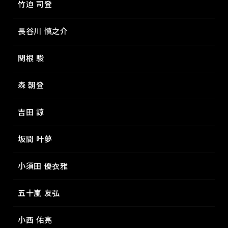
竹迫 司登
長谷川 慎之介
関根 駿
森 朝登
吉田 諒
坂間 叶夢
小須田 優衣雅
五十嵐 友弘
小西 佑亮