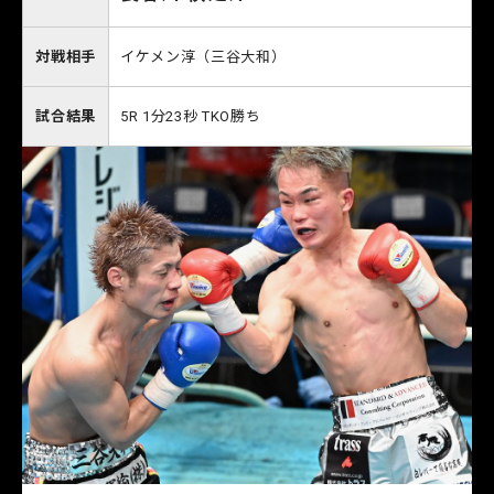
対戦相手
イケメン淳（三谷大和）
試合結果
5R 1分23秒 TKO勝ち