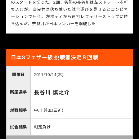
のスタートを切った。2回、劣勢の長谷川は左ストレートを打
ち込むが、奈良井は落ち着いた試合運びを見せるとコンビネ
ーションで圧倒。左ボディから連打レフェリーストップに持
ち込んだ。奈良井が日本ランカーを撃破した
日本Sフェザー級 挑戦者決定８回戦
開催日
2021/10/14(木)
長谷川 慎之介
所属選手
対戦相手
中川 兼玄(三迫)
試合結果
判定負け