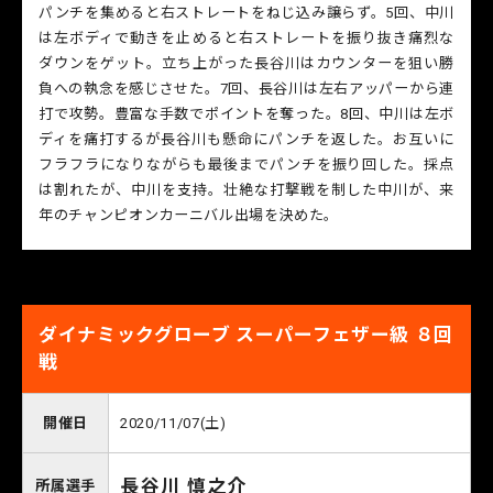
パンチを集めると右ストレートをねじ込み譲らず。5回、中川
は左ボディで動きを止めると右ストレートを振り抜き痛烈な
ダウンをゲット。立ち上がった長谷川はカウンターを狙い勝
負への執念を感じさせた。7回、長谷川は左右アッパーから連
打で攻勢。豊富な手数でポイントを奪った。8回、中川は左ボ
ディを痛打するが長谷川も懸命にパンチを返した。お互いに
フラフラになりながらも最後までパンチを振り回した。採点
は割れたが、中川を支持。壮絶な打撃戦を制した中川が、来
年のチャンピオンカーニバル出場を決めた。
ダイナミックグローブ スーパーフェザー級 ８回
戦
開催日
2020/11/07(土)
長谷川 慎之介
所属選手