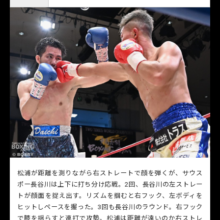
松浦が距離を測りながら右ストレートで顔を弾くが、サウス
ポー長谷川は上下に打ち分け応戦。2回、長谷川の左ストレー
トが顔面を捉え出す。リズムを掴むと右フック、左ボディを
ヒットしペースを握った。3回も長谷川のラウンド。右フック
で膝を揺らすと連打で攻勢。松浦は距離が遠いのか右ストレ