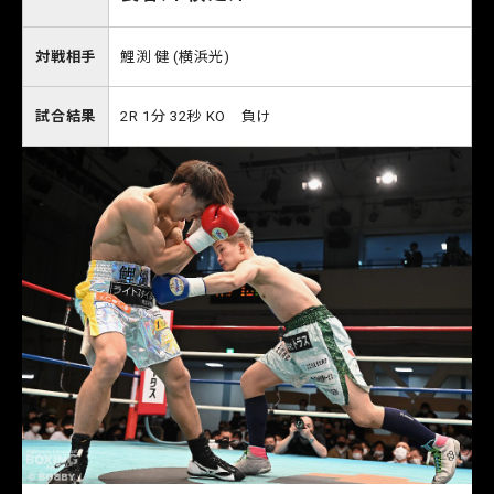
対戦相手
鯉渕 健 (横浜光)
試合結果
2R 1分 32秒 KO 負け