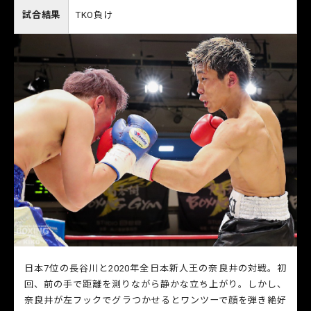
試合結果
TKO負け
日本7位の長谷川と2020年全日本新人王の奈良井の対戦。初
回、前の手で距離を測りながら静かな立ち上がり。しかし、
奈良井が左フックでグラつかせるとワンツーで顔を弾き絶好