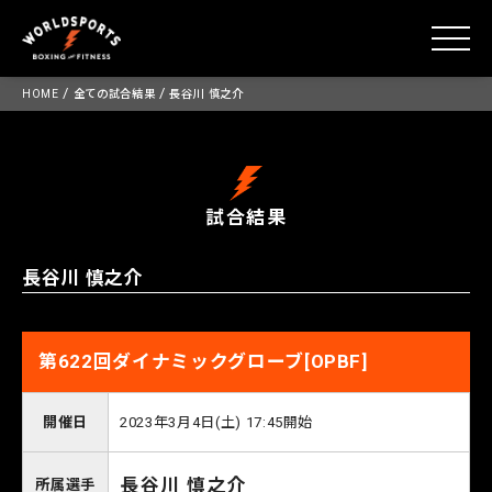
toggle
Skip
/
/
HOME
全ての試合結果
長谷川 慎之介
to
content
試合結果
長谷川 慎之介
第622回ダイナミックグローブ[OPBF]
開催日
2023年3月4日(土) 17:45開始
長谷川 慎之介
所属選手