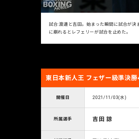
試合:渡邊と吉田。始まった瞬間に試合が決
に崩れるとレフェリーが試合を止めた。
東日本新人王 フェザー級準決勝
開催日
2021/11/03(水)
吉田 諒
所属選手