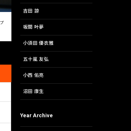
吉田 諒
プ
坂間 叶夢
小須田 優衣雅
五十嵐 友弘
小西 佑亮
沼田 康生
Year Archive