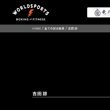
Skip
/
/
HOME
全ての試合結果
吉田 諒
to
content
吉田 諒