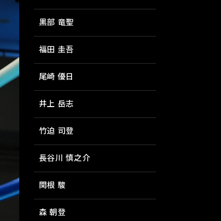
黒部 竜聖
福田 圭吾
尾崎 優日
井上 岳志
竹迫 司登
長谷川 慎之介
関根 駿
森 朝登