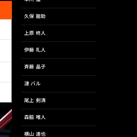
久保 龍助
上原 柊人
伊藤 礼人
斉藤 晶子
漣 バル
尾上 剣清
森脇 唯人
横山 達也