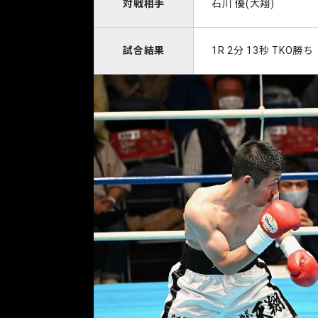
対戦相手
石川 優(大翔)
試合結果
1R 2分 13秒 TKO勝ち