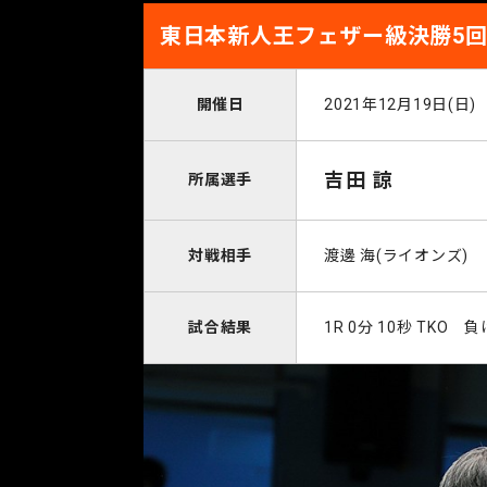
東日本新人王フェザー級決勝5
開催日
2021年12月19日(日)
吉田 諒
所属選手
対戦相手
渡邊 海(ライオンズ)
試合結果
1R 0分 10秒 TKO 負