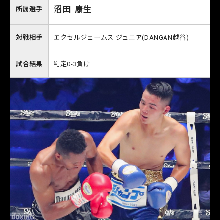
沼田 康生
所属選手
対戦相手
エクセルジェームス ジュニア(DANGAN越谷)
試合結果
判定0-3負け