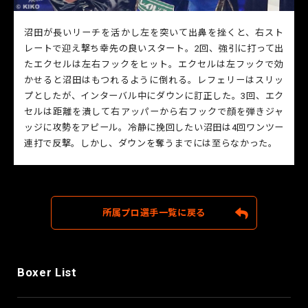
沼田が長いリーチを活かし左を突いて出鼻を挫くと、右スト
レートで迎え撃ち幸先の良いスタート。2回、強引に打って出
たエクセルは左右フックをヒット。エクセルは左フックで効
かせると沼田はもつれるように倒れる。レフェリーはスリッ
プとしたが、インターバル中にダウンに訂正した。3回、エク
セルは距離を潰して右アッパーから右フックで顔を弾きジャ
ッジに攻勢をアピール。冷静に挽回したい沼田は4回ワンツー
連打で反撃。しかし、ダウンを奪うまでには至らなかった。
所属プロ選手一覧に戻る
Boxer List