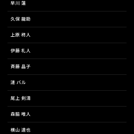
早川 蓮
久保 龍助
上原 柊人
伊藤 礼人
斉藤 晶子
漣 バル
尾上 剣清
森脇 唯人
横山 達也