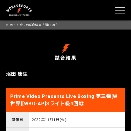
toggle
Skip
/
/
HOME
全ての試合結果
沼田 康生
to
content
試合結果
沼田 康生
Prime Video Presents Live Boxing 第三弾[W
世界][WBO-AP]Sライト級4回戦
開催日
2022年11月1日(火)