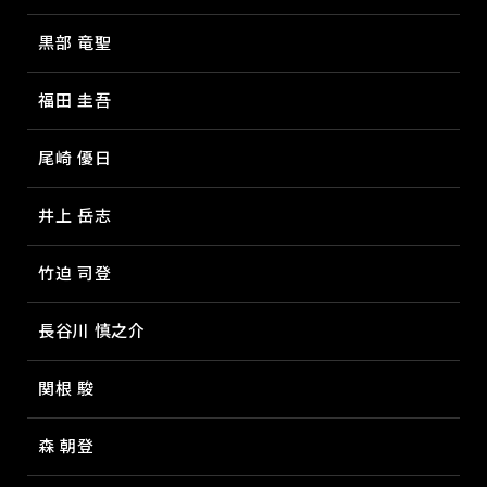
黒部 竜聖
福田 圭吾
尾崎 優日
井上 岳志
竹迫 司登
長谷川 慎之介
関根 駿
森 朝登